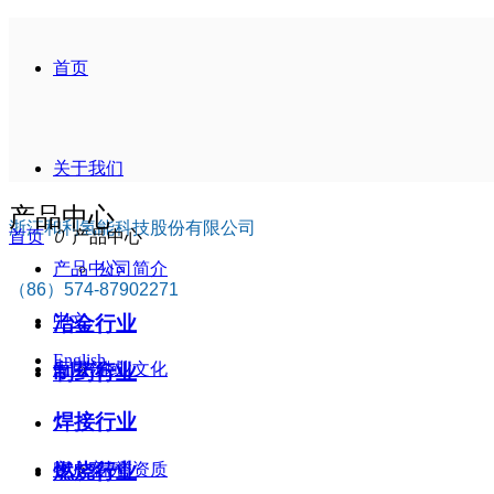
首页
关于我们
产品中心
浙江和利氢能科技股份有限公司
首页
ꄲ
产品中心
产品中心
公司简介
（86）574-87902271
中文
冶金行业
English
应用领域
企业文化
制药行业
焊接行业
燃烧行业
客户案例
荣誉资质