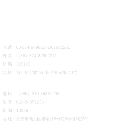
宁波总部
电 话：86 574-87902271/87902261
传 真：（86）574-87902271
邮 编：315103
北京分公司
地 址：浙江省宁波市鄞州区星光路211号
电 话：（+86）010-84351236
传 真：010-84351236
邮 编：10029
地 址：
北京市顺义区裕曦路9号院5号楼3层301