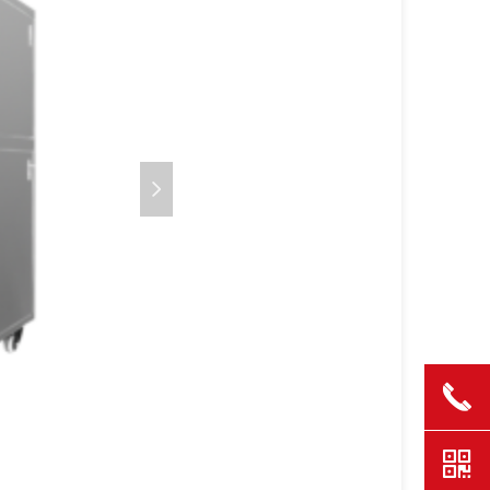
넲
끅
낃