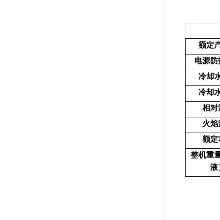
额定
电源防
冷却
冷却
相对
火焰
额定
整机重
液