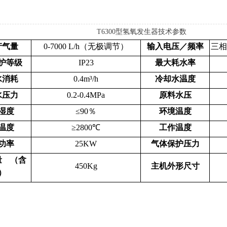
T6300型氢氧发生器技术参数
产气量
0-7000 L/h（无极调节）
输入电压／频率
三相A
护等级
IP23
最大耗水率
水消耗
0.4m³/h
冷却水温度
水压力
0.2-0.4MPa
原料水压
湿度
≤90％
环境温度
温度
≥2800℃
工作温度
功率
25KW
气体保护压力
量 （含
450Kg
主机外形尺寸
）