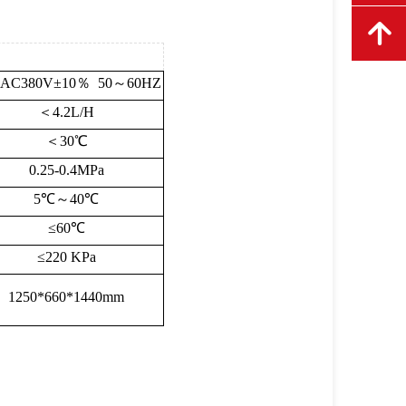
녕
C380V±10％ 50～60HZ
＜4.2L/H
＜30℃
0.25-0.4MPa
5℃～40℃
≤60℃
≤220 KPa
1250*660*1440mm